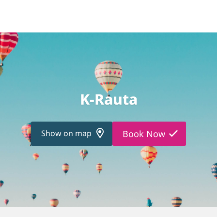
K-Rauta
Show on map
Book Now