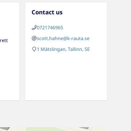
Contact us
0721746965
scott.hahne@k-rauta.se
rett
1 Mätslingan, Tallinn, SE